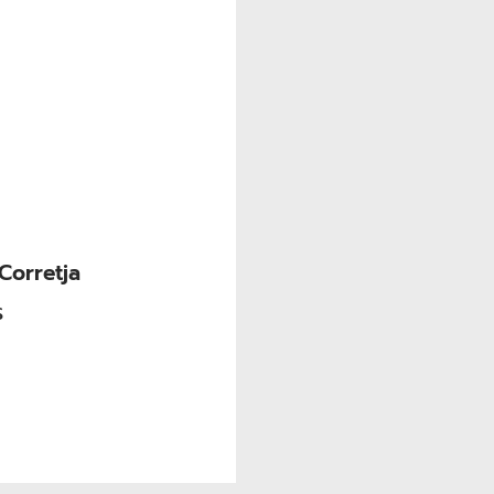
Corretja
S