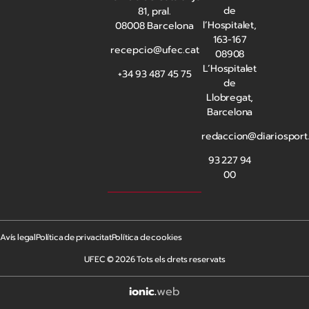
de
81, pral.
l’Hospitalet,
08008 Barcelona
163-167
recepcio@ufec.cat
08908
L’Hospitalet
+34 93 487 45 75
de
Llobregat,
Barcelona
redaccion@diariosport
93 227 94
00
Avís legal
Política de privacitat
Política de cookies
UFEC © 2026 Tots els drets reservats
ionic
.
web