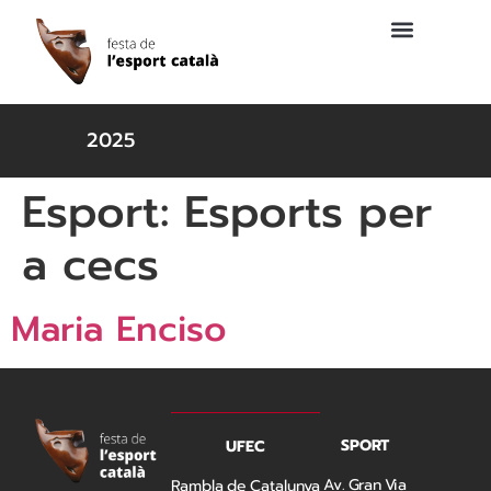
2025
Esport:
Esports per
a cecs
Maria Enciso
SPORT
UFEC
Av. Gran Via
Rambla de Catalunya