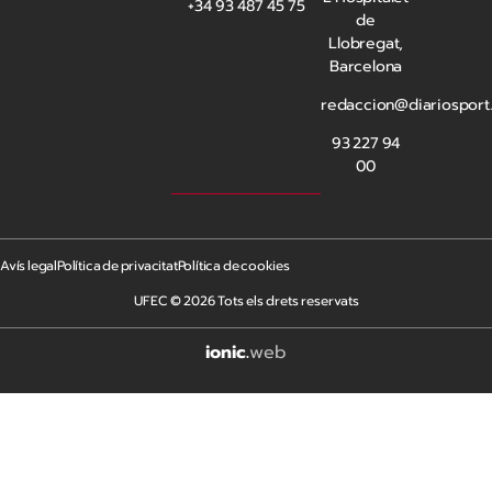
+34 93 487 45 75
de
Llobregat,
Barcelona
redaccion@diariosport
93 227 94
00
Avís legal
Política de privacitat
Política de cookies
UFEC © 2026 Tots els drets reservats
ionic
.
web