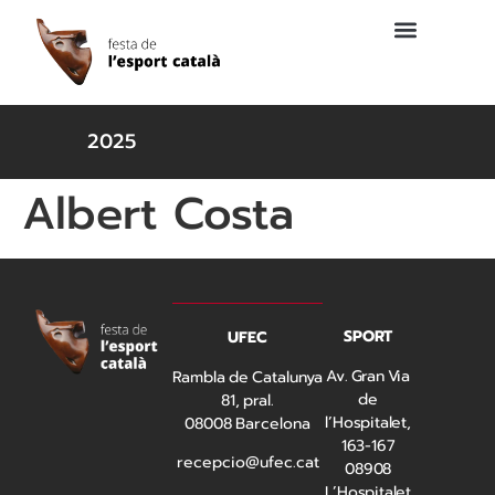
2025
Albert Costa
SPORT
UFEC
Av. Gran Via
Rambla de Catalunya
de
81, pral.
l’Hospitalet,
08008 Barcelona
163-167
recepcio@ufec.cat
08908
L’Hospitalet