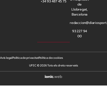
+34 93 487 45 75
de
Llobregat,
Barcelona
redaccion@diariosport
93 227 94
00
Avís legal
Política de privacitat
Política de cookies
UFEC © 2026 Tots els drets reservats
ionic
.
web