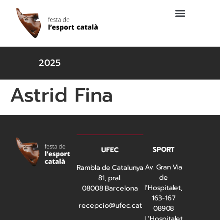
2025
Astrid Fina
SPORT
UFEC
Av. Gran Via
Rambla de Catalunya
de
81, pral.
l’Hospitalet,
08008 Barcelona
163-167
recepcio@ufec.cat
08908
L’Hospitalet