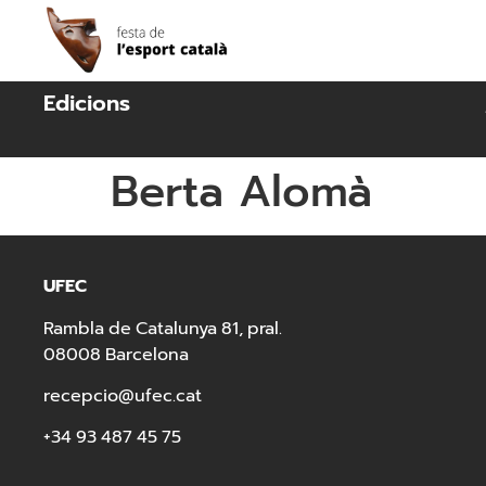
Edicions
Berta Alomà
UFEC
Rambla de Catalunya 81, pral.
08008 Barcelona
recepcio@ufec.cat
+34 93 487 45 75