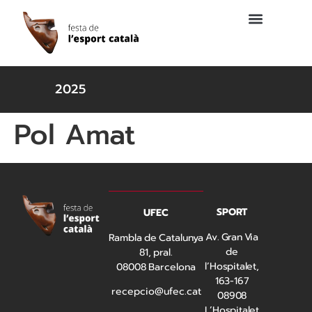
2025
Pol Amat
SPORT
UFEC
Av. Gran Via
Rambla de Catalunya
de
81, pral.
l’Hospitalet,
08008 Barcelona
163-167
recepcio@ufec.cat
08908
L’Hospitalet