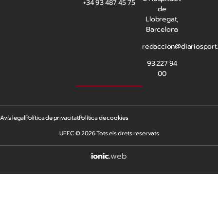
+34 93 487 45 75
de
Llobregat,
Barcelona
redaccion@diariosport
93 227 94
00
Avís legal
Política de privacitat
Política de cookies
UFEC © 2026 Tots els drets reservats
ionic
.
web