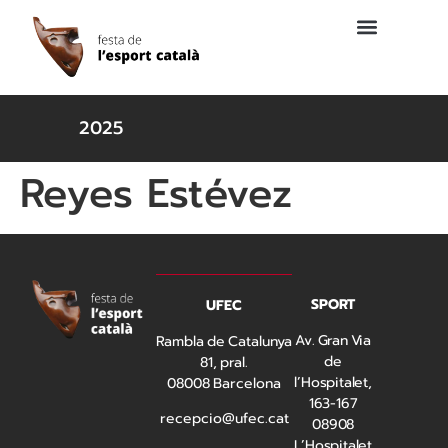
2025
Reyes Estévez
SPORT
UFEC
Av. Gran Via
Rambla de Catalunya
de
81, pral.
l’Hospitalet,
08008 Barcelona
163-167
recepcio@ufec.cat
08908
L’Hospitalet