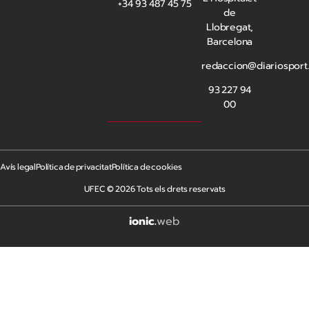
+34 93 487 45 75
de
Llobregat,
Barcelona
redaccion@diariosport
93 227 94
00
Avís legal
Política de privacitat
Política de cookies
UFEC © 2026 Tots els drets reservats
ionic
.
web