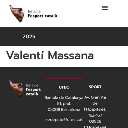
2025
Valentí Massana
SPORT
UFEC
Av. Gran Via
Rambla de Catalunya
de
81, pral.
l’Hospitalet,
08008 Barcelona
163-167
recepcio@ufec.cat
08908
L’Hospitalet