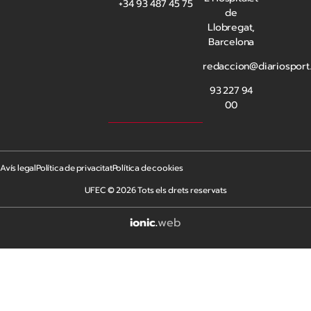
+34 93 487 45 75
de
Llobregat,
Barcelona
redaccion@diariosport
93 227 94
00
Avís legal
Política de privacitat
Política de cookies
UFEC © 2026 Tots els drets reservats
ionic
.
web