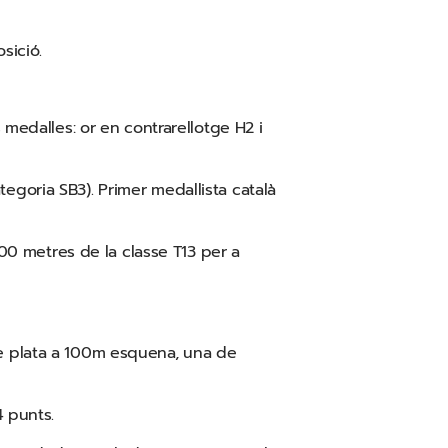
sició.
 medalles: or en contrarellotge H2 i
egoria SB3). Primer medallista català
000 metres de la classe T13 per a
de plata a 100m esquena, una de
4 punts.