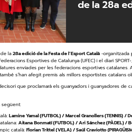
de la 28a ed
t de la
28a edició de la Festa de l’Esport Català
-organitzada 
ederacions Esportives de Catalunya (UFEC) i el diari SPORT-, o
atures enviades per les federacions esportives catalanes. 
 també s’han afegit premis als millors esportistes catalans ol
è decisori que proclamarà els guanyadors i guanyadores de c
a següent:
talà:
Lamine Yamal (FUTBOL) / Marcel Granollers (TENNIS) / 
catalana:
Aitana Bonmatí (FUTBOL) / Ari Sánchez (PÀDEL) / 
ímpic català:
Florian Trittel (VELA) / Saúl Craviotto (PIRAGÜIS