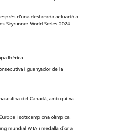
després d’una destacada actuació a
 les Skyrunner World Series 2024.
pa Ibèrica.
onsecutiva i guanyador de la
 masculina del Canadà, amb qui va
Europa i sotscampiona olímpica.
ing mundial WTA i medalla d’or a