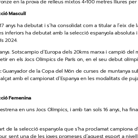
nze en la prova de relleus mixtos 4×100 metres lliures per
cció Masculí
17 anys ha debutat i s’ha consolidat com a titular a l’eix de
es inferiors ha debutat amb la selecció espanyola absoluta i
rís 2024.
anys. Sotscampio d’Europa dels 20kms marxa i campió del 
tir en els Jocs Olímpics de París on, en el seu debut olímpic
):
Guanyador de la Copa del Món de curses de muntanya sub
alçat amb el campionat d’Espanya en les modalitats de puja
ecció Femenina
estrena en uns Jocs Olímpics, i amb tan sols 16 anys, ha final
rt de la selecció espanyola que s’ha proclamat campiona 
our, sent una de les joves promeses d’aquest esport a nivel