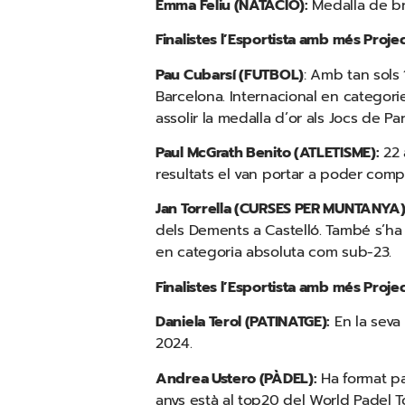
Emma Feliu (NATACIÓ):
Medalla de bro
Finalistes l’Esportista amb més Proje
Pau Cubarsí (FUTBOL)
: Amb tan sols 
Barcelona. Internacional en categori
assolir la medalla d’or als Jocs de Pa
Paul McGrath Benito (ATLETISME):
22 
resultats el van portar a poder compe
Jan Torrella (CURSES PER MUNTANYA
dels Dements a Castelló. També s’ha 
en categoria absoluta com sub-23.
Finalistes l’Esportista amb més Proj
Daniela Terol (PATINATGE):
En la seva 
2024.
Andrea Ustero (PÀDEL):
Ha format pa
anys està al top20 del World Padel T