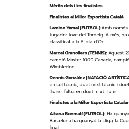
Mèrits dels i les finalistes
Finalistes al Millor Esportista Català
Lamine Yamal (FUTBOL):
Amb només 17
Jugador Jove del Torneig. A més, ha 
classificat a la Pilota d’Or.
Marcel Granollers (TENNIS):
Aquest 20
campió Master 1000 Canadà, campió Ma
Wimbledon.
Dennis González (NATACIÓ ARTÍSTIC
en sol tècnic, duet mixt tècnic i du
lliure i l’altra en duet mixt lliure.
Finalistes a la Millor Esportista Catala
Aitana Bonmatí (FUTBOL):
Ha guanyat 
Barcelona ha guanyat la Lliga, la C
final.