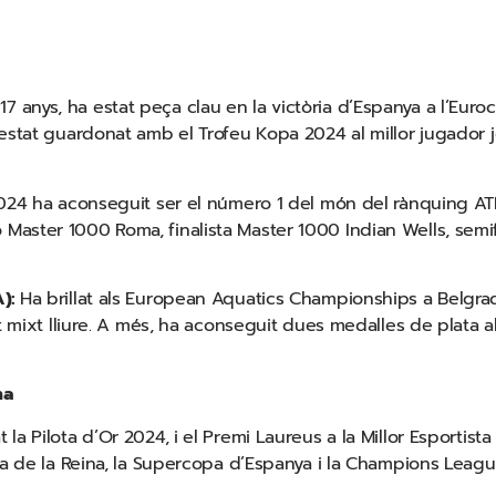
 anys, ha estat peça clau en la victòria d’Espanya a l’Euro
estat guardonat amb el Trofeu Kopa 2024 al millor jugador j
24 ha aconseguit ser el número 1 del món del rànquing AT
ster 1000 Roma, finalista Master 1000 Indian Wells, semifin
A):
Ha brillat als European Aquatics Championships a Belgrad
et mixt lliure. A més, ha aconseguit dues medalles de plata 
na
la Pilota d’Or 2024, i el Premi Laureus a la Millor Esportis
opa de la Reina, la Supercopa d’Espanya i la Champions Lea