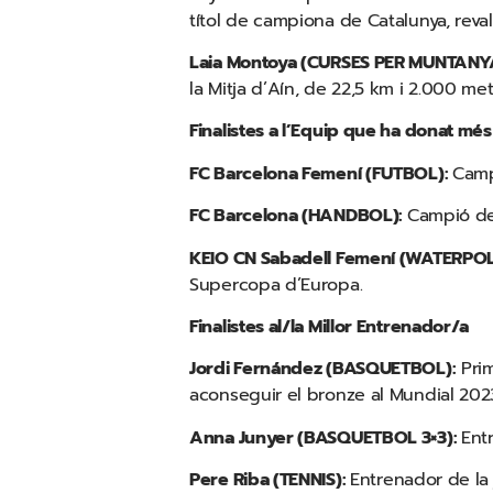
títol de campiona de Catalunya, revali
Laia Montoya (CURSES PER MUNTANY
la Mitja d’Aín, de 22,5 km i 2.000 m
Finalistes a l’Equip que ha donat més
FC Barcelona Femení (FUTBOL):
Camp
FC Barcelona (HANDBOL):
Campió de 
KEIO CN Sabadell Femení (WATERPO
Supercopa d’Europa.
Finalistes al/la Millor Entrenador/a
Jordi Fernández (BASQUETBOL):
Prim
aconseguir el bronze al Mundial 2023 
Anna Junyer (BASQUETBOL 3×3):
Ent
Pere Riba (TENNIS):
Entrenador de la