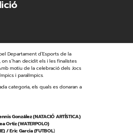
ició
pel Departament d’Esports de la
n s’han decidit els i les finalistes
Amb motiu de la celebració dels Jocs
ímpics i paralímpics.
ada categoria, els quals es donaran a
Dennis González (NATACIÓ ARTÍSTICA)
Bea Ortiz (WATERPOLO)
ME) / Eric Garcia (FUTBOL
)