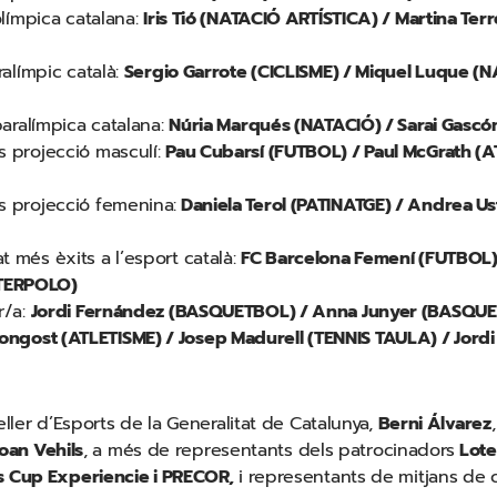
 olímpica catalana:
Iris Tió (NATACIÓ ARTÍSTICA) / Martina T
aralímpic català:
Sergio Garrote (CICLISME) / Miquel Luque (
 paralímpica catalana:
Núria Marqués (NATACIÓ) / Sarai Gascó
és projecció masculí:
Pau Cubarsí (FUTBOL) / Paul McGrath (AT
és projecció femenina:
Daniela Terol (PATINATGE) / Andrea Us
t més èxits a l’esport català:
FC Barcelona Femení (FUTBOL)
ATERPOLO)
r/a:
Jordi Fernández (BASQUETBOL) / Anna Junyer (BASQUET
ongost (ATLETISME) / Josep Madurell (TENNIS TAULA) / Jor
eller d’Esports de la Generalitat de Catalunya,
Berni Álvarez
oan Vehils
, a més de representants dels patrocinadors
Lote
s Cup Experiencie i PRECOR,
i representants de mitjans de 