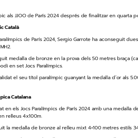
c als JJOO de París 2024 després de finalitzar en quarta po
ic Català
aralímpics de París 2024, Sergio Garrote ha aconseguit dues
 MH2.
it medalla de bronze en la prova dels 50 metres braça (cat
podi en set Jocs Paralímpics.
alidat el seu títol paralímpic guanyant la medalla d’or als 5.
ímpica Catalana
at en els Jocs Paralímpics de París 2024 amb una medalla 
en relleus 4x100m.
t la medalla de bronze al relleu mixt 4×100 metres estils 3