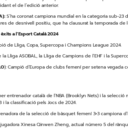
dant el de l’edició anterior.
A):
S’ha coronat campiona mundial en la categoria sub-23 
etres de desnivell positiu, que ha clausurat la temporada de
 èxits a l’Esport Català 2024
ió de Lliga, Copa, Supercopa i Champions League 2024.
la Lliga ASOBAL, la Lliga de Campions de l’EHF i la Superco
LO
): Campió d’Europa de clubs femení per setena vegada c
er entrenador català de l’NBA (Brooklyn Nets) i la selecció
i la classificació pels Jocs de 2024.
renadora de la selecció de bàsquet femení 3×3 campiona d’
 jugadora Xinesa Qinwen Zheng, actual número 5 del rànqu