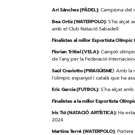
Ari Sánchez (PÀDEL):
Campiona del m
Bea Ortiz (WATERPOLO):
S’ha alçat a
amb el Club Natació Sabadell.
Finalistes al millor Esportista Olímpic
Florian Trittel (VELA):
Campió olímpic 
de l’any per la Federació Internacion
Saúl Craviotto (PIRAGÜISME
): Amb la
l’olímpic espanyol i català que ha as
Eric Garcia (FUTBOL):
S’ha alçat amb 
Finalistes a la millor Esportista Olímp
Iris Tió (NATACIÓ ARTÍSTICA):
Ha esta
2024.
Martina Terré (WATERPOLO):
Portera 