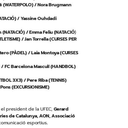
erré (WATERPOLO) / Nora Brugmann
NATACIÓ) / Yassine Ouhdadi
n (NATACIÓ) / Emma Feliu (NATACIÓ
)
LETISME) / Jan Torrella (CURSES PER
tero (PÀDEL) / Laia Montoya (CURSES
 / FC Barcelona Masculí (HANDBOL)
BOL 3X3) / Pere Riba (TENNIS)
di Pons (EXCURSIONISME)
, el president de la UFEC,
Gerard
ries de Catalunya, AON, Associació
comunicació esportius
.