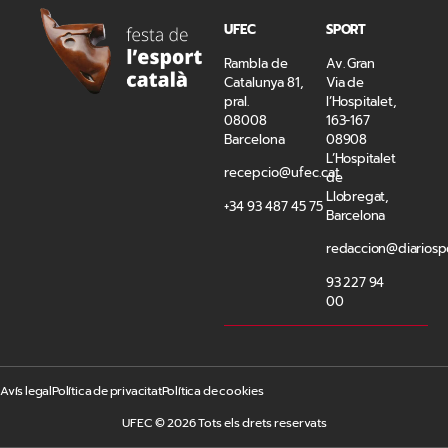
UFEC
SPORT
Rambla de
Av. Gran
Catalunya 81,
Via de
pral.
l’Hospitalet,
08008
163-167
Barcelona
08908
L’Hospitalet
recepcio@ufec.cat
de
Llobregat,
+34 93 487 45 75
Barcelona
redaccion@diariosp
93 227 94
00
Avís legal
Política de privacitat
Política de cookies
UFEC © 2026 Tots els drets reservats